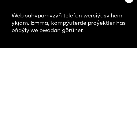
Web sahypamyzyň telefon wersiýasy hem
ykjam. Emma, kompýuterde proýektler has
oňaýly we owadan görüner.
Häzirki iş orunlar
2D/3D MOTION