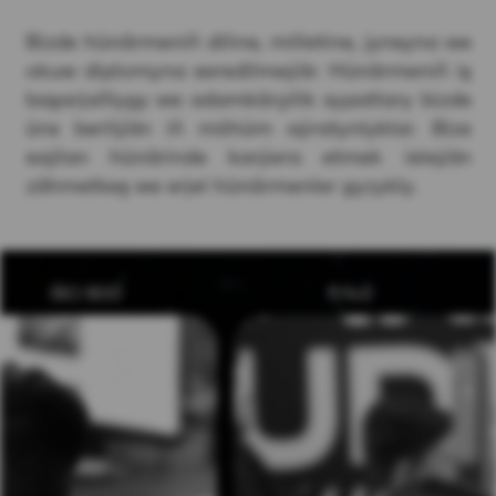
Bizde hünärmeniň diline, milletine, jynsyna we
okuw diplomyna seredilmeýär. Hünärmeniň iş
başarjaňlygy we adamkärçilik sypatlary bizde
üns berilýän iň möhüm aýratynlyklar. Bize
saýlan hünärinde karýera etmek isleýän
zähmetkeş we erjel hünärmenler gyzykly.