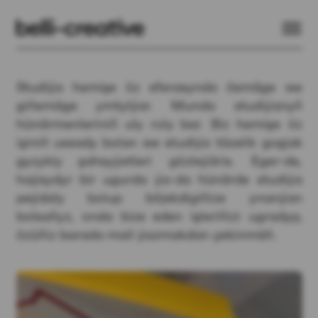
Studiýa hemişe öz sferasynda ösmäge we
giňemäge ymtylýar. Munda studiýanyň
hünärmenleriniň uly roly bar. Biz hemişe öz
işiniň ussady bolan we studiýa täzelik goşjak
gyzykly şahsyýetleri gözleýäris. Eger-de,
haýsydyr bir ugurda ýa-da hünärde studiýa
peýdaly bolup biljekdigiňize ynanýan
bolsaňyz, onda bize eden işleriňizi ugradyp,
özüňiz barada mail ýazmakdan çekinmäň.