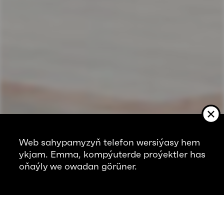
Web sahypamyzyň telefon wersiýasy hem
ykjam. Emma, kompýuterde proýektler has
oňaýly we owadan görüner.